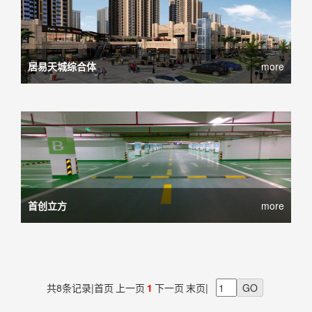
居易天城综合体
more
首创立方
more
共8条记录
|首页
上一页
1
下一页
末页|