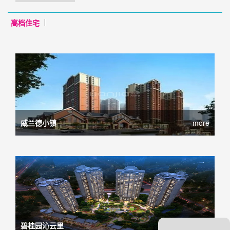
高档住宅
威兰德小镇
more
碧桂园沁云里
more