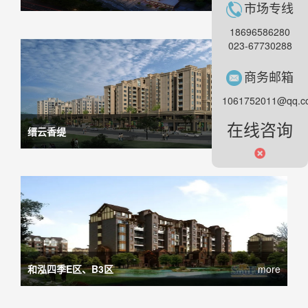
市场专线
18696586280
023-67730288
商务邮箱
1061752011@qq.c
在线咨询
缙云香缇
more
和泓四季E区、B3区
more